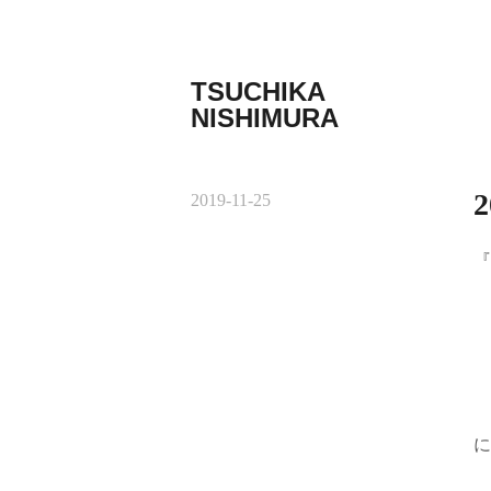
コ
ン
テ
TSUCHIKA
ン
NISHIMURA
ツ
Tsuchika
へ
Nishimura
ス
Web
キ
2
2019-11-25
site
ッ
プ
『
に