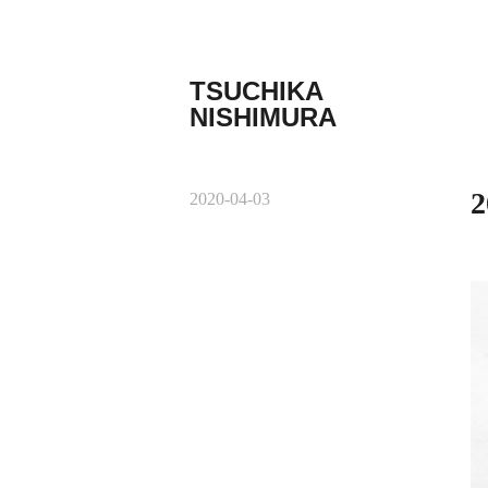
コ
ン
テ
TSUCHIKA
ン
NISHIMURA
ツ
Tsuchika
へ
Nishimura
ス
Web
キ
2
2020-04-03
site
ッ
プ