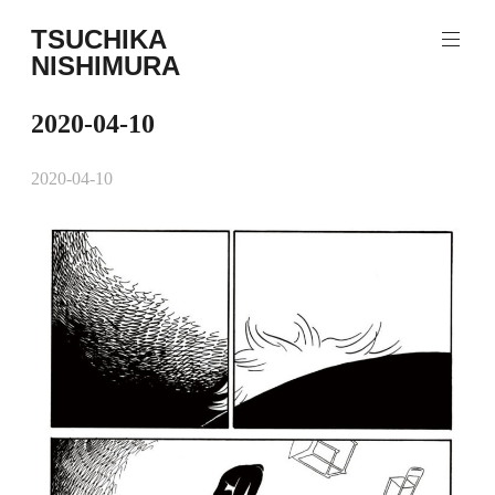
コ
TSUCHIKA
ン
NISHIMURA
テ
Tsuchika
ン
Nishimura
ツ
2020-04-10
Web
へ
site
ス
2020-04-10
キ
ッ
プ