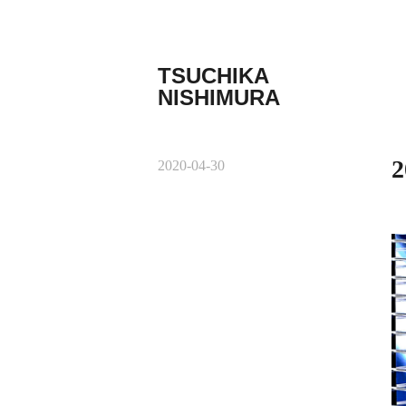
コ
ン
テ
TSUCHIKA
ン
NISHIMURA
ツ
Tsuchika
へ
Nishimura
ス
Web
キ
2
2020-04-30
site
ッ
プ