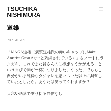
コ
TSUCHIKA
ン
NISHIMURA
テ
Tsuchika
ン
Nishimura
ツ
道雄
Web
へ
site
ス
2021-01-09
キ
ッ
「MAGA道雄（満賀道雄氏の赤いキャップにMake
プ
America Great Againと刺繍されている）」をノートにラ
クガキ。これでまた皆さんのご機嫌をうかがえる、と
いう喜びで胸が一杯になりました。やった。でももし
自分がいま純粋なダジャレを思いついた以上に興奮し
ていたとしたら。あなたは笑ってくれますか？
大寒や洒落で乗り切る自信なし