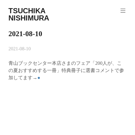
コ
TSUCHIKA
ン
NISHIMURA
テ
Tsuchika
ン
Nishimura
ツ
2021-08-10
Web
へ
site
ス
2021-08-10
キ
ッ
青山ブックセンター本店さまのフェア「200人が、こ
プ
の夏おすすめする一冊」特典冊子に選書コメントで参
加してます→
●