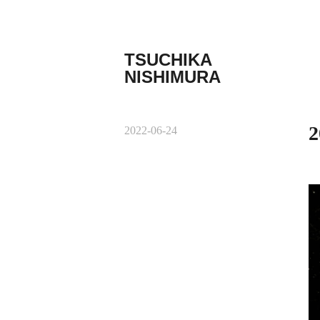
コ
ン
テ
TSUCHIKA
ン
NISHIMURA
ツ
Tsuchika
へ
Nishimura
ス
Web
キ
2
2022-06-24
site
ッ
プ