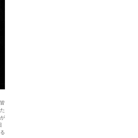
皆
た
が
回
てる