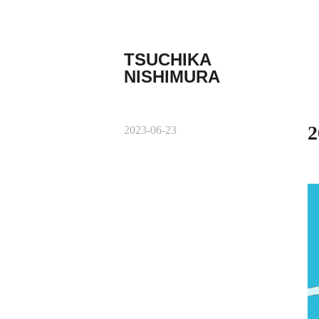
コ
ン
テ
TSUCHIKA
ン
NISHIMURA
ツ
Tsuchika
へ
Nishimura
ス
Web
キ
2
2023-06-23
site
ッ
プ