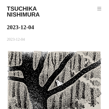
コ
TSUCHIKA
ン
NISHIMURA
テ
Tsuchika
ン
Nishimura
ツ
2023-12-04
Web
へ
site
ス
2023-12-04
キ
ッ
プ