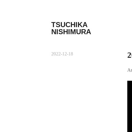
コ
ン
テ
TSUCHIKA
ン
NISHIMURA
ツ
Tsuchika
へ
Nishimura
ス
Web
キ
2
2022-12-18
site
ッ
プ
An