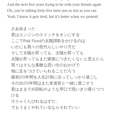
And the next five years trying to be with your friends again
Oh, you’re talking forty-five turns just as fast as you can
Yeah, I know it gets tired, but it’s better when we pretend
さあ始まった
君はエンジンのスイッチをオンにする
ここでPink Floydの太陽讃歌をかけるのは
いかにも我々の世代らしいやり方だ
そして太陽が昇っても、太陽が昇っても
太陽が昇ってもまだ家路につきたくないと思えたら
我々はそんな素敵な思い出のおかげで
地に足をつけていられることだろう
最初の5年間を人生計画に沿ってしっかり過ごし
その次の5年間はまた友達皆と一緒に過ごそう
君はまるで45回転のような早口で思いきり喋りつづ
ける
そりゃくたびれるはずだ、
でもうまくやれているならそれでいい