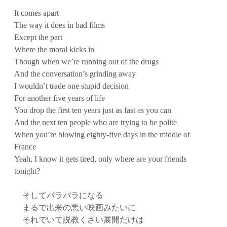
It comes apart
The way it does in bad films
Except the part
Where the moral kicks in
Though when we’re running out of the drugs
And the conversation’s grinding away
I wouldn’t trade one stupid decision
For another five years of life
You drop the first ten years just as fast as you can
And the next ten people who are trying to be polite
When you’re blowing eighty-five days in the middle of
France
Yeah, I know it gets tired, only where are your friends
tonight?
そしてバラバラになる
まるで出来の悪い映画みたいに
それでいて説教くさい展開だけは