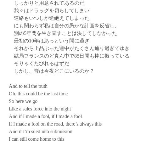
しっかりと用意されてあるのだ
我々はドラッグを切らしてしまい
連絡もいつしか途絶えてしまった
にも関わらず私は自分の愚かな計画を反省し、
別の5年間を生き直すことは決してしなかった
最初の10年はあっという間に過ぎ
それから上品ぶった連中がたくさん通り過ぎてゆき
結局フランスのど真ん中で85日間も棒に振っている
そりゃくたびれるはずだ
しかし、皆は今夜どこにいるのか？
And to tell the truth
Oh, this could be the last time
So here we go
Like a sales force into the night
And if I made a fool, if I made a fool
If I made a fool on the road, there’s always this
And if I’m sued into submission
I can still come home to this