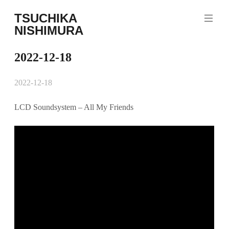
コ
TSUCHIKA
ン
NISHIMURA
テ
Tsuchika
ン
Nishimura
ツ
2022-12-18
Web
へ
site
ス
2022-12-18
キ
ッ
LCD Soundsystem – All My Friends
プ