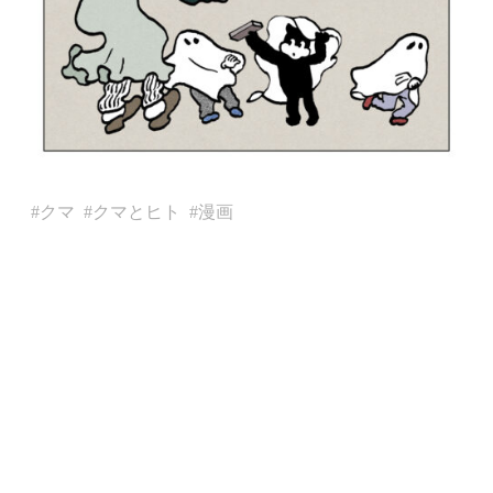
クマ
クマとヒト
漫画