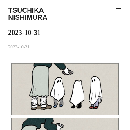
コ
TSUCHIKA
ン
NISHIMURA
テ
Tsuchika
ン
Nishimura
ツ
2023-10-31
Web
へ
site
ス
2023-10-31
キ
ッ
プ